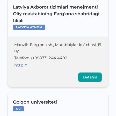
Latviya Axborot tizimlari menejmenti
Oliy maktabining Farg‘ona shahridagi
filiali
LATVIYA ATMOM
Manzil
:
Farg'ona sh., Murabbiylar ko`chasi, 19
uy
Telefon
:
(+99873) 244 4402
http://
Batafsil
Qo‘qon universiteti
QU