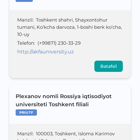
Manzil
:
Toshkent shahri, Shayxontohur
tumani, Ko‘kcha darvoza, 1-boshi berk ko‘cha,
10-uy
Telefon
:
(+99871) 230-33-29
http://akfauniversity.uz
Batafsil
Plexanov nomli Rossiya iqtisodiyot
universiteti Toshkent filiali
PRIUTF
Manzil
:
100003, Toshkent, Isloma Karimov