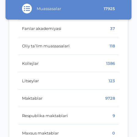
Muassasalar
17925
Fanlar akademiyasi
37
Oliy ta’lim muassasalari
118
Kollejlar
1386
Litseylar
123
Maktablar
9728
Respublika maktablari
9
Maxsus maktablar
0