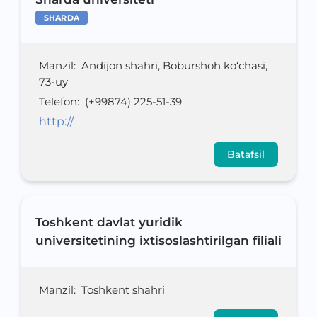
SHARDA
Manzil
:
Andijon shahri, Boburshoh ko‘chasi,
73-uy
Telefon
:
(+99874) 225-51-39
http://
Batafsil
Toshkent davlat yuridik
universitetining ixtisoslashtirilgan filiali
Manzil
:
Toshkent shahri