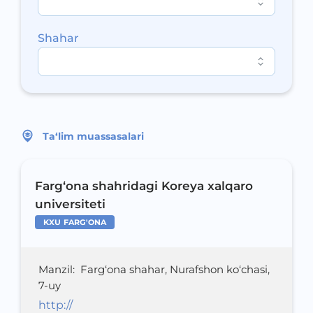
Shahar
Ta‘lim muassasalari
Farg‘ona shahridagi Koreya xalqaro
universiteti
KXU FARG'ONA
Manzil
:
Farg‘ona shahar, Nurafshon ko‘chasi,
7-uy
http://