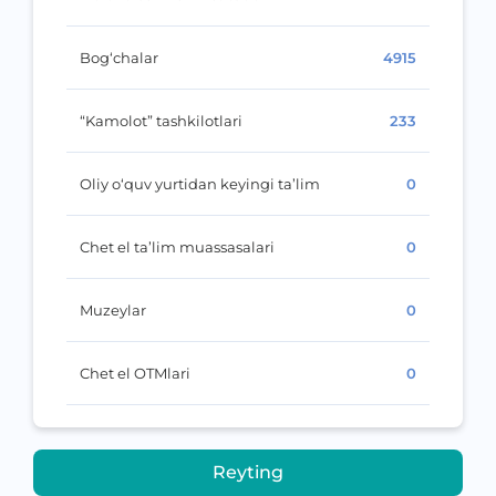
Bog‘chalar
4915
“Kamolot” tashkilotlari
233
Oliy o‘quv yurtidan keyingi ta’lim
0
Chet el ta’lim muassasalari
0
Muzeylar
0
Chet el OTMlari
0
Reyting