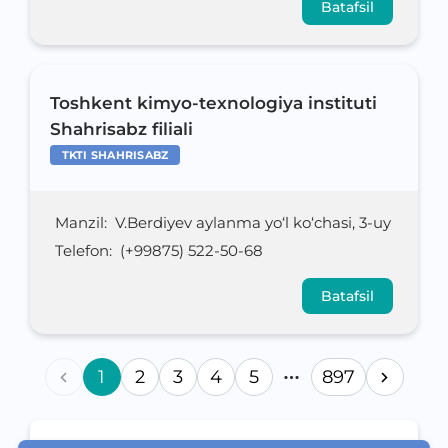
Batafsil
Toshkent kimyo-texnologiya instituti
Shahrisabz filiali
TKTI SHAHRISABZ
Manzil
:
V.Berdiyev aylanma yo‘l ko‘chasi, 3-uy
Telefon
:
(+99875) 522-50-68
Batafsil
1
2
3
4
5
897