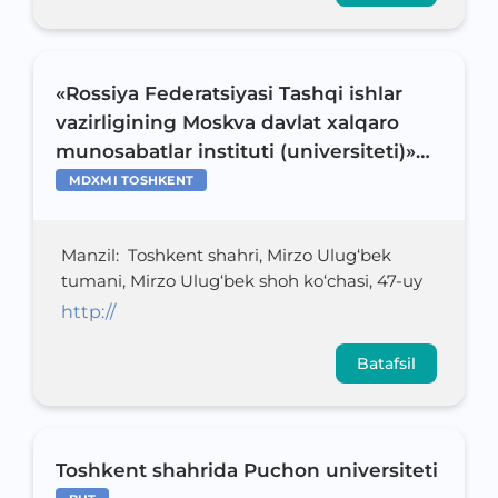
«Rossiya Federatsiyasi Tashqi ishlar
vazirligining Moskva davlat xalqaro
munosabatlar instituti (universiteti)»
Federal davlat avtonom oliy ta’lim
MDXMI TOSHKENT
muassasasining Toshkent shahridagi
filiali
Manzil
:
Toshkent shahri, Mirzo Ulug‘bek
tumani, Mirzo Ulug‘bek shoh ko‘chasi, 47-uy
http://
Batafsil
Toshkent shahrida Puchon universiteti