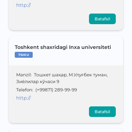
http://
Batafsil
Toshkent shaxridagi Inxa universiteti
TSHIU
Manzil
:
Тошкет шаҳар, М.Улуғбек туман,
Зиёлилар кўчаси 9
Telefon
:
(+99871) 289-99-99
http://
Batafsil