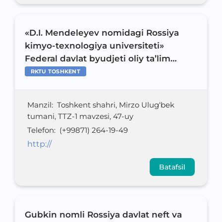
«D.I. Mendeleyev nomidagi Rossiya
kimyo-texnologiya universiteti»
Federal davlat byudjeti oliy ta’lim
muassasasi Toshkent filiali
RKTU TOSHKENT
Manzil
:
Toshkent shahri, Mirzo Ulug‘bek
tumani, TTZ-1 mavzesi, 47-uy
Telefon
:
(+99871) 264-19-49
http://
Batafsil
Gubkin nomli Rossiya davlat neft va