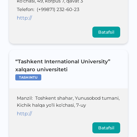
ko‘chasi, 49, korpus 7, qavat 3
Telefon
:
(+99871) 232-60-23
http://
Batafsil
“Tashkent International University”
xalqaro universiteti
TASHINTU
Manzil
:
Toshkent shahar, Yunusobod tumani,
Kichik halqa yo‘li ko‘chasi, 7-uy
http://
Batafsil