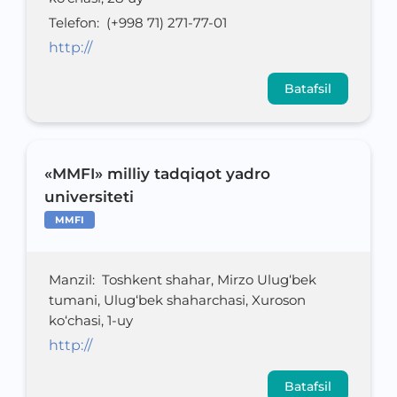
Telefon
:
(+998 71) 271-77-01
http://
Batafsil
«MMFI» milliy tadqiqot yadro
universiteti
MMFI
Manzil
:
Toshkent shahar, Mirzo Ulug‘bek
tumani, Ulug‘bek shaharchasi, Xuroson
ko‘chasi, 1-uy
http://
Batafsil