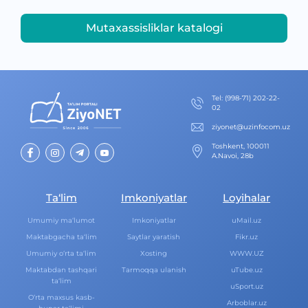
Mutaxassisliklar katalogi
Теl
:
(998-71) 202-22-
02
ziyonet@uzinfocom.uz
Toshkent, 100011
A.Navoi, 28b
Ta‘lim
Imkoniyatlar
Loyihalar
Umumiy ma‘lumot
Imkoniyatlar
uMail.uz
Maktabgacha ta‘lim
Saytlar yaratish
Fikr.uz
Umumiy o‘rta ta‘lim
Xosting
WWW.UZ
Maktabdan tashqari
Tarmoqqa ulanish
uTube.uz
ta‘lim
uSport.uz
O‘rta maxsus kasb-
Arboblar.uz