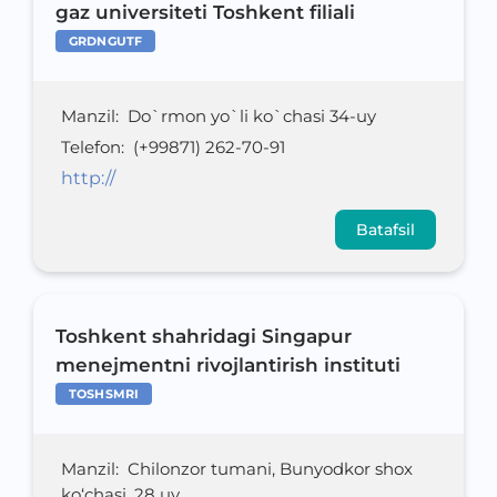
gaz universiteti Toshkent filiali
GRDNGUTF
Manzil
:
Do`rmon yo`li ko`chasi 34-uy
Telefon
:
(+99871) 262-70-91
http://
Batafsil
Toshkent shahridagi Singapur
menejmentni rivojlantirish instituti
TOSHSMRI
Manzil
:
Chilonzor tumani, Bunyodkor shox
ko‘chasi, 28 uy