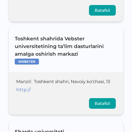
Batafsil
Toshkent shahrida Vebster
universitetining ta’lim dasturlarini
amalga oshirish markazi
WEBSTER
Manzil
:
Toshkent shahri, Navoiy ko‘chasi, 13
http://
Batafsil
Sharda universiteti