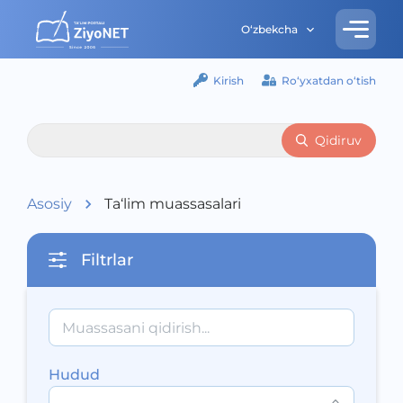
O‘zbekcha
Kirish
Ro‘yxatdan o‘tish
Qidiruv
Asosiy
Ta‘lim muassasalari
Filtrlar
Hudud