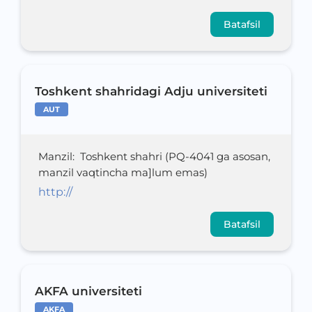
Batafsil
Toshkent shahridagi Adju universiteti
AUT
Manzil
:
Toshkent shahri (PQ-4041 ga asosan,
manzil vaqtincha ma]lum emas)
http://
Batafsil
AKFA universiteti
AKFA