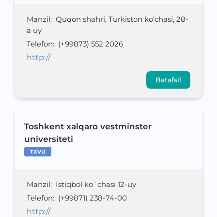
Manzil
:
Quqon shahri, Turkiston ko‘chasi, 28-
a uy
Telefon
:
(+99873) 552 2026
http://
Batafsil
Toshkent xalqaro vestminster
universiteti
TXVU
Manzil
:
Istiqbol ko`chasi 12-uy
Telefon
:
(+99871) 238-74-00
http://