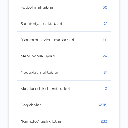
Futbol maktablari
30
Sanatoriya maktablari
21
“Barkamol avlod” markazlari
211
Mehribonlik uylari
24
Nodavlat maktablari
31
Malaka oshirish institutlari
2
Bog‘chalar
4915
“Kamolot” tashkilotlari
233