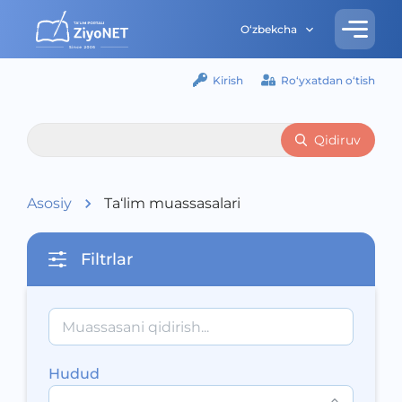
O‘zbekcha
Kirish
Ro‘yxatdan o‘tish
Qidiruv
Asosiy
Ta‘lim muassasalari
Filtrlar
Hudud