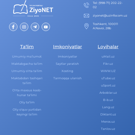
Теl
:
(998-71) 202-22-
02
ziyonet@uzinfocom.uz
Toshkent, 100011
A.Navoi, 28b
Ta‘lim
Imkoniyatlar
Loyihalar
Umumiy ma‘lumot
Imkoniyatlar
uMail.uz
Maktabgacha ta‘lim
Saytlar yaratish
Fikr.uz
Umumiy o‘rta ta‘lim
Xosting
WWW.UZ
Maktabdan tashqari
Tarmoqqa ulanish
uTube.uz
ta‘lim
uSport.uz
O‘rta maxsus kasb-
Arboblar.uz
hunar ta‘limi
B-b.uz
Oliy ta‘lim
Lang.uz
Oliy o‘quv yurtidan
keyingi ta‘lim
Diktant.uz
Meros.uz
Tanlov.uz