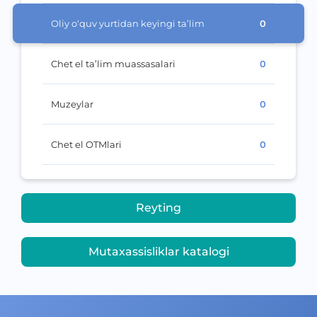
Oliy o‘quv yurtidan keyingi ta’lim
0
Chet el ta’lim muassasalari
0
Muzeylar
0
Chet el OTMlari
0
Reyting
Mutaxassisliklar katalogi