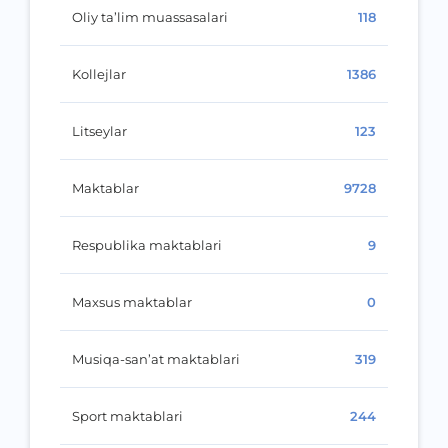
Oliy ta’lim muassasalari
118
Kollejlar
1386
Litseylar
123
Maktablar
9728
Respublika maktablari
9
Maxsus maktablar
0
Musiqa-san’at maktablari
319
Sport maktablari
244