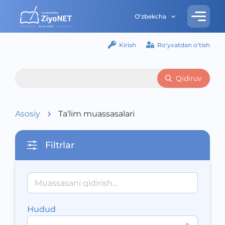
O‘zbekcha
Kirish
Ro‘yxatdan o‘tish
Qidiruv
Asosiy
Ta‘lim muassasalari
Filtrlar
Hudud