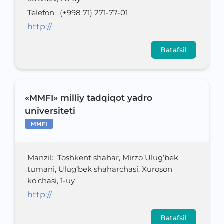
Telefon
:
(+998 71) 271-77-01
http://
Batafsil
«MMFI» milliy tadqiqot yadro
universiteti
MMFI
Manzil
:
Toshkent shahar, Mirzo Ulug‘bek
tumani, Ulug‘bek shaharchasi, Xuroson
ko‘chasi, 1-uy
http://
Batafsil