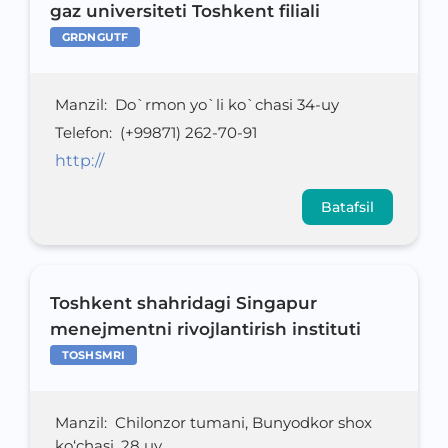
gaz universiteti Toshkent filiali
GRDNGUTF
Manzil
:
Do`rmon yo`li ko`chasi 34-uy
Telefon
:
(+99871) 262-70-91
http://
Batafsil
Toshkent shahridagi Singapur
menejmentni rivojlantirish instituti
TOSHSMRI
Manzil
:
Chilonzor tumani, Bunyodkor shox
ko‘chasi, 28 uy