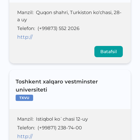
Manzil
:
Quqon shahri, Turkiston ko‘chasi, 28-
a uy
Telefon
:
(+99873) 552 2026
http://
Batafsil
Toshkent xalqaro vestminster
universiteti
TXVU
Manzil
:
Istiqbol ko`chasi 12-uy
Telefon
:
(+99871) 238-74-00
http://