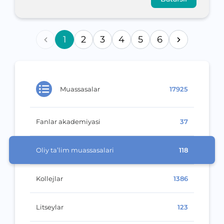
1
2
3
4
5
6
Muassasalar
17925
Fanlar akademiyasi
37
Oliy ta’lim muassasalari
118
Kollejlar
1386
Litseylar
123