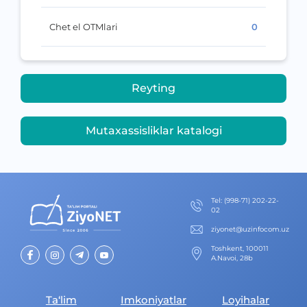
Chet el OTMlari
0
Reyting
Mutaxassisliklar katalogi
Теl
:
(998-71) 202-22-
02
ziyonet@uzinfocom.uz
Toshkent, 100011
A.Navoi, 28b
Ta‘lim
Imkoniyatlar
Loyihalar