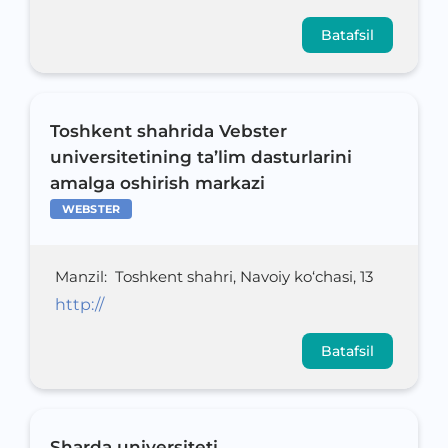
Batafsil
Toshkent shahrida Vebster
universitetining ta’lim dasturlarini
amalga oshirish markazi
WEBSTER
Manzil
:
Toshkent shahri, Navoiy ko‘chasi, 13
http://
Batafsil
Sharda universiteti