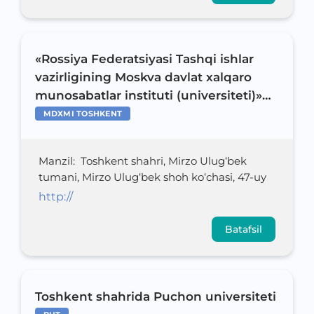
«Rossiya Federatsiyasi Tashqi ishlar
vazirligining Moskva davlat xalqaro
munosabatlar instituti (universiteti)»
Federal davlat avtonom oliy ta’lim
MDXMI TOSHKENT
muassasasining Toshkent shahridagi
filiali
Manzil
:
Toshkent shahri, Mirzo Ulug‘bek
tumani, Mirzo Ulug‘bek shoh ko‘chasi, 47-uy
http://
Batafsil
Toshkent shahrida Puchon universiteti