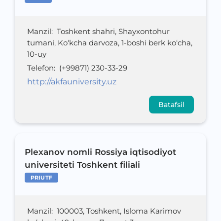
Manzil
:
Toshkent shahri, Shayxontohur
tumani, Ko‘kcha darvoza, 1-boshi berk ko‘cha,
10-uy
Telefon
:
(+99871) 230-33-29
http://akfauniversity.uz
Batafsil
Plexanov nomli Rossiya iqtisodiyot
universiteti Toshkent filiali
PRIUTF
Manzil
:
100003, Toshkent, Isloma Karimov