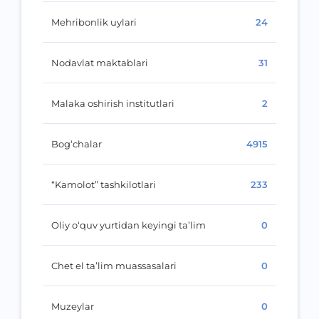
Mehribonlik uylari
24
Nodavlat maktablari
31
Malaka oshirish institutlari
2
Bog‘chalar
4915
“Kamolot” tashkilotlari
233
Oliy o‘quv yurtidan keyingi ta’lim
0
Chet el ta’lim muassasalari
0
Muzeylar
0