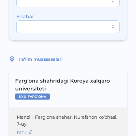
Shahar
Ta‘lim muassasalari
Farg‘ona shahridagi Koreya xalqaro
universiteti
KXU FARG'ONA
Manzil
:
Farg‘ona shahar, Nurafshon ko‘chasi,
7-uy
http://