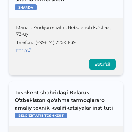
SHARDA
Manzil
:
Andijon shahri, Boburshoh ko‘chasi,
73-uy
Telefon
:
(+99874) 225-51-39
http://
Batafsil
Toshkent shahridagi Belarus-
O‘zbekiston qo‘shma tarmoqlararo
amaliy texnik kvalifikatsiyalar instituti
BELO‘ZBTATKI TOSHKENT