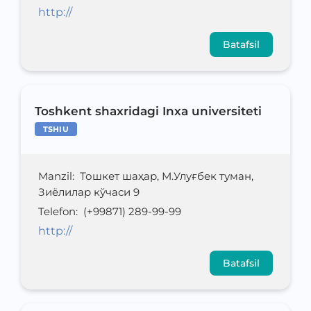
http://
Batafsil
Toshkent shaxridagi Inxa universiteti
TSHIU
Manzil
:
Тошкет шаҳар, М.Улуғбек туман,
Зиёлилар кўчаси 9
Telefon
:
(+99871) 289-99-99
http://
Batafsil