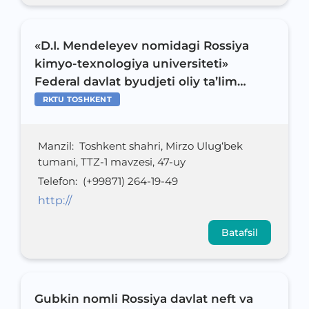
«D.I. Mendeleyev nomidagi Rossiya
kimyo-texnologiya universiteti»
Federal davlat byudjeti oliy ta’lim
muassasasi Toshkent filiali
RKTU TOSHKENT
Manzil
:
Toshkent shahri, Mirzo Ulug‘bek
tumani, TTZ-1 mavzesi, 47-uy
Telefon
:
(+99871) 264-19-49
http://
Batafsil
Gubkin nomli Rossiya davlat neft va