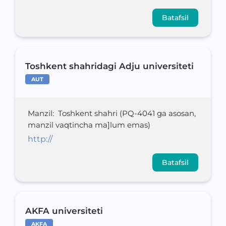
Batafsil
Toshkent shahridagi Adju universiteti
AUT
Manzil
:
Toshkent shahri (PQ-4041 ga asosan,
manzil vaqtincha ma]lum emas)
http://
Batafsil
AKFA universiteti
AKFA