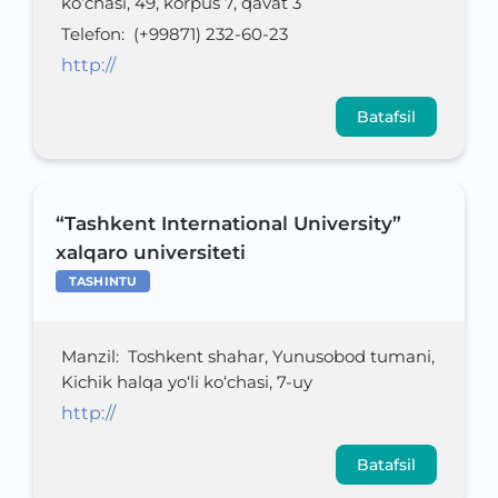
ko‘chasi, 49, korpus 7, qavat 3
Telefon
:
(+99871) 232-60-23
http://
Batafsil
“Tashkent International University”
xalqaro universiteti
TASHINTU
Manzil
:
Toshkent shahar, Yunusobod tumani,
Kichik halqa yo‘li ko‘chasi, 7-uy
http://
Batafsil