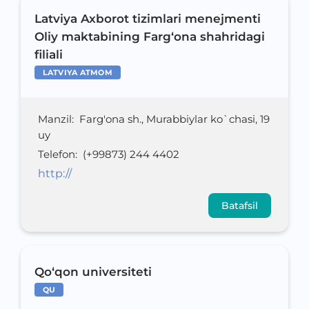
Latviya Axborot tizimlari menejmenti
Oliy maktabining Farg‘ona shahridagi
filiali
LATVIYA ATMOM
Manzil
:
Farg'ona sh., Murabbiylar ko`chasi, 19
uy
Telefon
:
(+99873) 244 4402
http://
Batafsil
Qo‘qon universiteti
QU