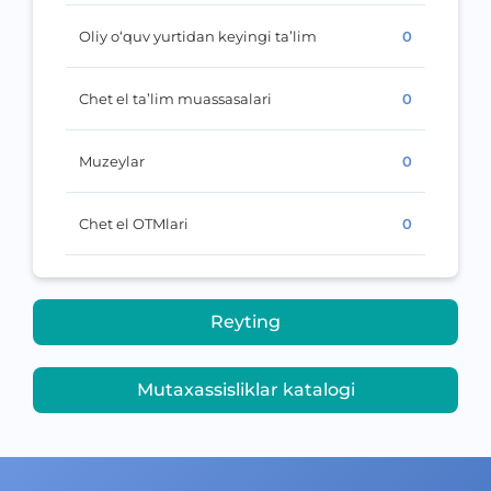
Oliy o‘quv yurtidan keyingi ta’lim
0
Chet el ta’lim muassasalari
0
Muzeylar
0
Chet el OTMlari
0
Reyting
Mutaxassisliklar katalogi