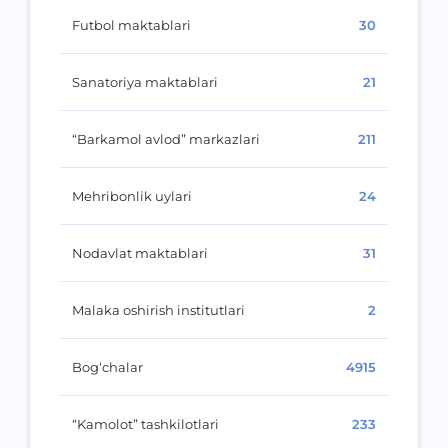
Futbol maktablari
30
Sanatoriya maktablari
21
“Barkamol avlod” markazlari
211
Mehribonlik uylari
24
Nodavlat maktablari
31
Malaka oshirish institutlari
2
Bog‘chalar
4915
“Kamolot” tashkilotlari
233