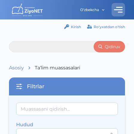
O‘zbekcha
Kirish
Ro‘yxatdan o‘tish
Qidiruv
Asosiy
Ta‘lim muassasalari
Filtrlar
Hudud