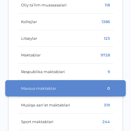
Oliy ta’lim muassasalari
118
Kollejlar
1386
Litseylar
123
Maktablar
9728
Respublika maktablari
9
Maxsus maktablar
0
Musiqa-san’at maktablari
319
Sport maktablari
244