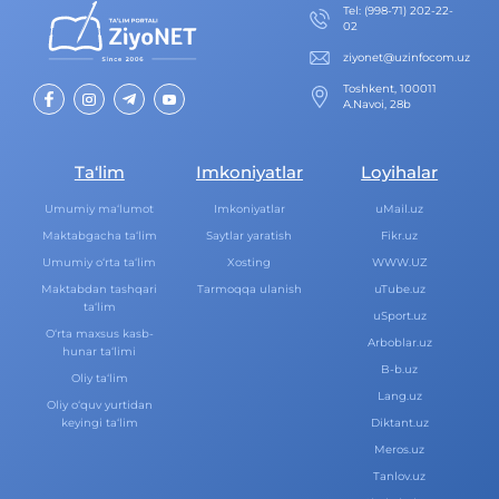
Теl
:
(998-71) 202-22-
02
ziyonet@uzinfocom.uz
Toshkent, 100011
A.Navoi, 28b
Ta‘lim
Imkoniyatlar
Loyihalar
Umumiy ma‘lumot
Imkoniyatlar
uMail.uz
Maktabgacha ta‘lim
Saytlar yaratish
Fikr.uz
Umumiy o‘rta ta‘lim
Xosting
WWW.UZ
Maktabdan tashqari
Tarmoqqa ulanish
uTube.uz
ta‘lim
uSport.uz
O‘rta maxsus kasb-
Arboblar.uz
hunar ta‘limi
B-b.uz
Oliy ta‘lim
Lang.uz
Oliy o‘quv yurtidan
keyingi ta‘lim
Diktant.uz
Meros.uz
Tanlov.uz