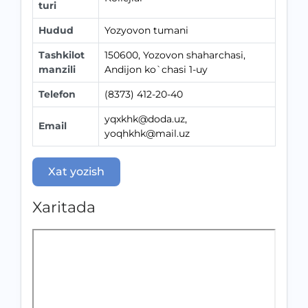
turi
Hudud
Yozyovon tumani
Tashkilot
150600, Yozovon shaharchasi,
manzili
Andijon ko`chasi 1-uy
Telefon
(8373) 412-20-40
yqxkhk@doda.uz,
Email
yoqhkhk@mail.uz
Xat yozish
Xaritada