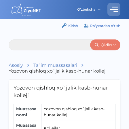
O‘zbekcha
Kirish
Ro‘yxatdan o‘tish
Qidiruv
Asosiy
Ta‘lim muassasalari
Yozovon qishloq xo`jalik kasb-hunar kolleji
Yozovon qishloq xo`jalik kasb-hunar
kolleji
Muassasa
Yozovon qishloq xo`jalik kasb-
nomi
hunar kolleji
Muassasa
Kollejlar