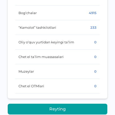
Bog‘chalar
4915
“Kamolot” tashkilotlari
233
Oliy o‘quv yurtidan keyingi ta’lim
0
Chet el ta’lim muassasalari
0
Muzeylar
0
Chet el OTMlari
0
Reyting