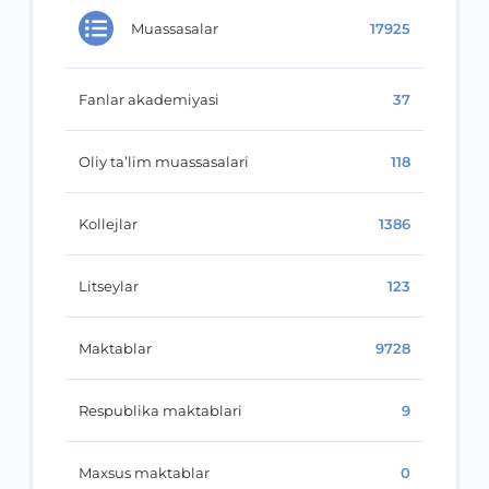
Muassasalar
17925
Fanlar akademiyasi
37
Oliy ta’lim muassasalari
118
Kollejlar
1386
Litseylar
123
Maktablar
9728
Respublika maktablari
9
Maxsus maktablar
0