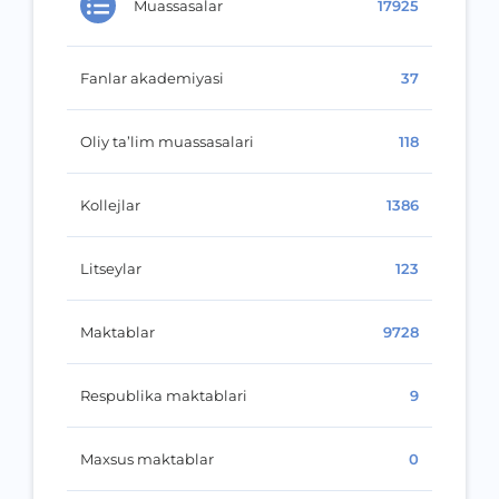
Muassasalar
17925
Fanlar akademiyasi
37
Oliy ta’lim muassasalari
118
Kollejlar
1386
Litseylar
123
Maktablar
9728
Respublika maktablari
9
Maxsus maktablar
0