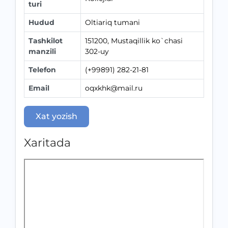
turi
Hudud
Oltiariq tumani
Tashkilot
151200, Mustaqillik ko`chasi
manzili
302-uy
Telefon
(+99891) 282-21-81
Email
oqxkhk@mail.ru
Xat yozish
Xaritada