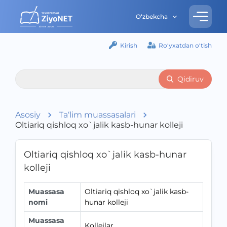
O‘zbekcha
Kirish
Ro‘yxatdan o‘tish
Qidiruv
Asosiy
Ta‘lim muassasalari
Oltiariq qishloq xo`jalik kasb-hunar kolleji
Oltiariq qishloq xo`jalik kasb-hunar
kolleji
Muassasa
Oltiariq qishloq xo`jalik kasb-
nomi
hunar kolleji
Muassasa
Kollejlar