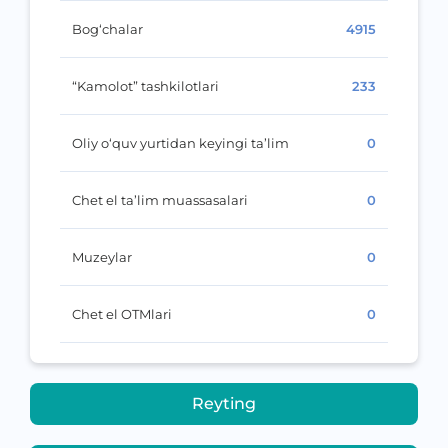
Bog‘chalar
4915
“Kamolot” tashkilotlari
233
Oliy o‘quv yurtidan keyingi ta’lim
0
Chet el ta’lim muassasalari
0
Muzeylar
0
Chet el OTMlari
0
Reyting