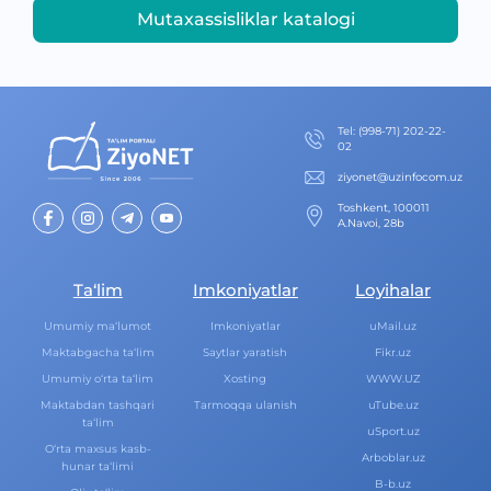
Mutaxassisliklar katalogi
Теl
:
(998-71) 202-22-
02
ziyonet@uzinfocom.uz
Toshkent, 100011
A.Navoi, 28b
Ta‘lim
Imkoniyatlar
Loyihalar
Umumiy ma‘lumot
Imkoniyatlar
uMail.uz
Maktabgacha ta‘lim
Saytlar yaratish
Fikr.uz
Umumiy o‘rta ta‘lim
Xosting
WWW.UZ
Maktabdan tashqari
Tarmoqqa ulanish
uTube.uz
ta‘lim
uSport.uz
O‘rta maxsus kasb-
Arboblar.uz
hunar ta‘limi
B-b.uz