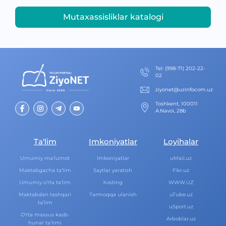
Mutaxassisliklar katalogi
Теl
:
(998-71) 202-22-
02
ziyonet@uzinfocom.uz
Toshkent, 100011
A.Navoi, 28b
Ta‘lim
Imkoniyatlar
Loyihalar
Umumiy ma‘lumot
Imkoniyatlar
uMail.uz
Maktabgacha ta‘lim
Saytlar yaratish
Fikr.uz
Umumiy o‘rta ta‘lim
Xosting
WWW.UZ
Maktabdan tashqari
Tarmoqqa ulanish
uTube.uz
ta‘lim
uSport.uz
O‘rta maxsus kasb-
Arboblar.uz
hunar ta‘limi