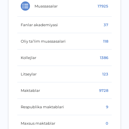
Muassasalar
17925
Fanlar akademiyasi
37
Oliy ta’lim muassasalari
118
Kollejlar
1386
Litseylar
123
Maktablar
9728
Respublika maktablari
9
Maxsus maktablar
0