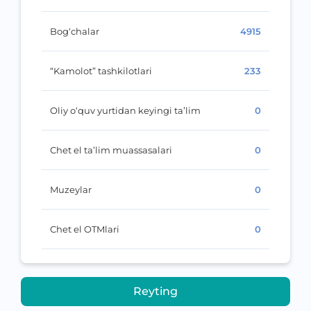
Bog‘chalar
4915
“Kamolot” tashkilotlari
233
Oliy o‘quv yurtidan keyingi ta’lim
0
Chet el ta’lim muassasalari
0
Muzeylar
0
Chet el OTMlari
0
Reyting