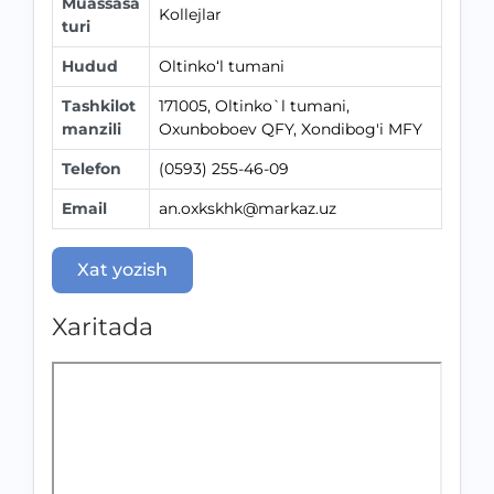
Muassasa
Kollejlar
turi
Hudud
Oltinko‘l tumani
Tashkilot
171005, Oltinko`l tumani,
manzili
Oxunboboev QFY, Xondibog'i MFY
Telefon
(0593) 255-46-09
Email
an.oxkskhk@markaz.uz
Xat yozish
Xaritada