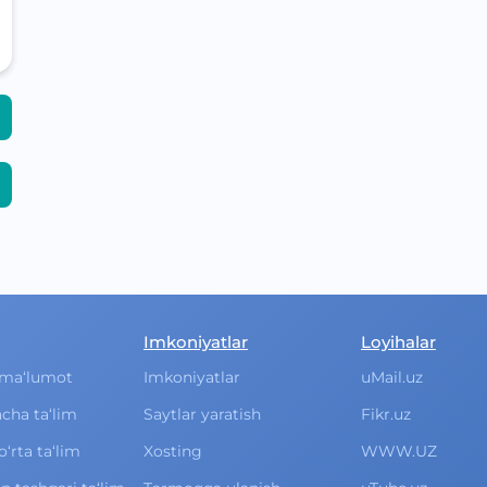
Imkoniyatlar
Loyihalar
ma‘lumot
Imkoniyatlar
uMail.uz
cha ta‘lim
Saytlar yaratish
Fikr.uz
rta ta‘lim
Xosting
WWW.UZ