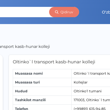
O‘z
Qidiruv
ansport kasb-hunar kolleji
Oltinko`l transport kasb-hunar kolleji
Muassasa nomi
Oltinko`l transport k
Muassasa turi
Kollejlar
Hudud
Oltinko‘l tumani
Tashkilot manzili
171003, Oltinko`l tu
Telefon
(+99891) 615-94-85