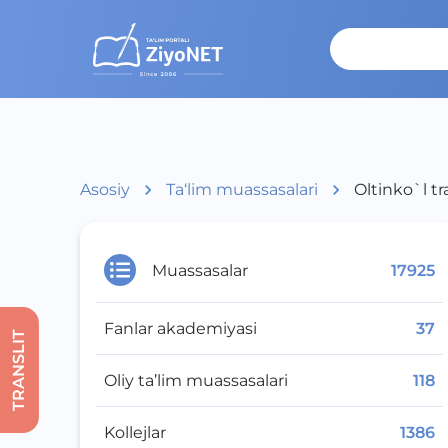
Asosiy
Ta‘lim muassasalari
Oltinko`l tr
Muassasalar
17925
Fanlar akademiyasi
37
TRANSLIT
Oliy ta’lim muassasalari
118
Kollejlar
1386