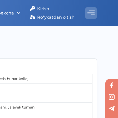
Kirish
bekcha
Ro‘yxatdan o‘tish
asb-hunar kolleji
mani, Jalavek tumani