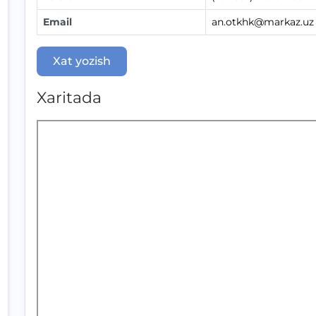
Email
an.otkhk@markaz.uz
Xat yozish
Xaritada