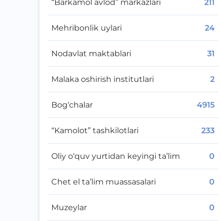
“Barkamol avlod” markazlari
211
Mehribonlik uylari
24
Nodavlat maktablari
31
Malaka oshirish institutlari
2
Bog‘chalar
4915
“Kamolot” tashkilotlari
233
Oliy o‘quv yurtidan keyingi ta’lim
0
Chet el ta’lim muassasalari
0
Muzeylar
0