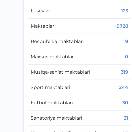
Litseylar
123
Maktablar
9728
Respublika maktablari
9
Maxsus maktablar
0
Musiqa-san’at maktablari
319
Sport maktablari
244
Futbol maktablari
30
Sanatoriya maktablari
21