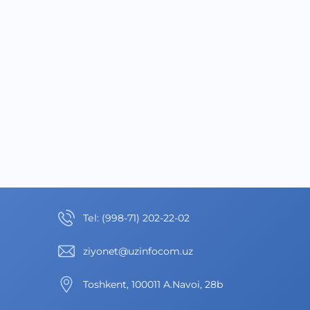
Теl
:
(998-71) 202-22-02
ziyonet@uzinfocom.uz
Toshkent, 100011 A.Navoi, 28b