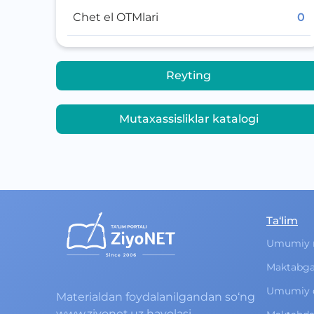
Chet el OTMlari
0
Reyting
Mutaxassisliklar katalogi
Ta‘lim
Umumiy 
Maktabga
Umumiy o‘
Materialdan foydalanilgandan so‘ng
www.ziyonet.uz havolasi