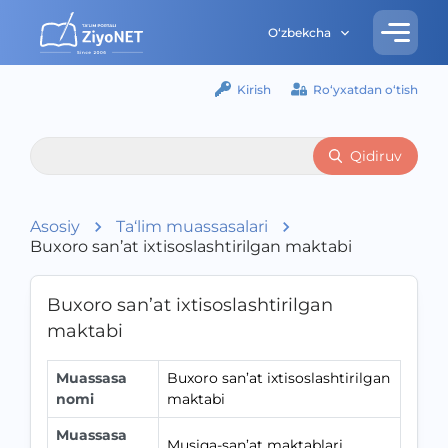
O‘zbekcha
Kirish
Ro‘yxatdan o‘tish
Qidiruv
Asosiy
Ta‘lim muassasalari
Buxoro san’at ixtisoslashtirilgan maktabi
Buxoro san’at ixtisoslashtirilgan
maktabi
Muassasa
Buxoro san’at ixtisoslashtirilgan
nomi
maktabi
Muassasa
Musiqa-san’at maktablari