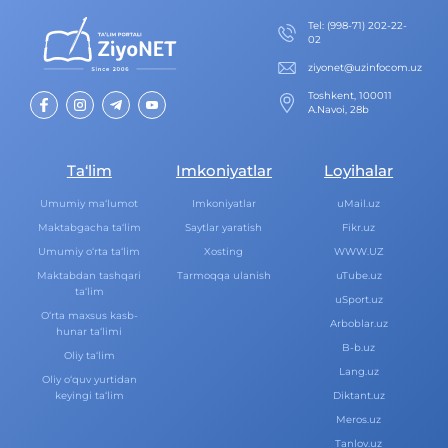
Теl
:
(998-71) 202-22-
02
ziyonet@uzinfocom.uz
Toshkent, 100011
A.Navoi, 28b
Ta‘lim
Imkoniyatlar
Loyihalar
Umumiy ma‘lumot
Imkoniyatlar
uMail.uz
Maktabgacha ta‘lim
Saytlar yaratish
Fikr.uz
Umumiy o‘rta ta‘lim
Xosting
WWW.UZ
Maktabdan tashqari
Tarmoqqa ulanish
uTube.uz
ta‘lim
uSport.uz
O‘rta maxsus kasb-
Arboblar.uz
hunar ta‘limi
B-b.uz
Oliy ta‘lim
Lang.uz
Oliy o‘quv yurtidan
keyingi ta‘lim
Diktant.uz
Meros.uz
Tanlov.uz