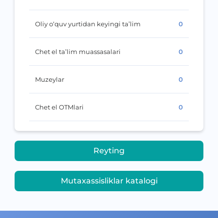
Oliy o‘quv yurtidan keyingi ta’lim
0
Chet el ta’lim muassasalari
0
Muzeylar
0
Chet el OTMlari
0
Reyting
Mutaxassisliklar katalogi