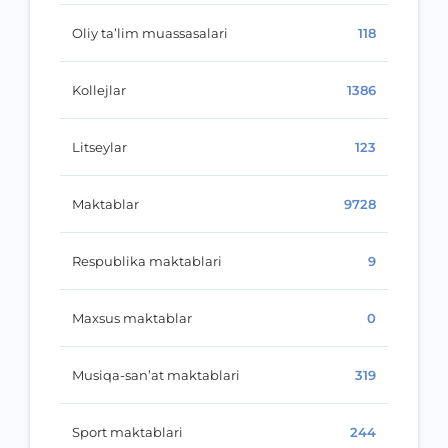
Oliy ta’lim muassasalari
118
Kollejlar
1386
Litseylar
123
Maktablar
9728
Respublika maktablari
9
Maxsus maktablar
0
Musiqa-san’at maktablari
319
Sport maktablari
244