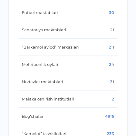
Futbol maktablari
30
Sanatoriya maktablari
21
“Barkamol avlod” markazlari
211
Mehribonlik uylari
24
Nodavlat maktablari
31
Malaka oshirish institutlari
2
Bog‘chalar
4915
“Kamolot” tashkilotlari
233