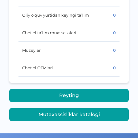
Oliy o‘quv yurtidan keyingi ta’lim
0
Chet el ta’lim muassasalari
0
Muzeylar
0
Chet el OTMlari
0
Reyting
Mutaxassisliklar katalogi