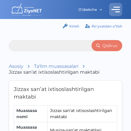
O‘zbekcha
Kirish
Ro‘yxatdan o‘tish
Qidiruv
Asosiy
Ta‘lim muassasalari
Jizzax san’at ixtisoslashtirilgan maktabi
Jizzax san’at ixtisoslashtirilgan
maktabi
Muassasa
Jizzax san’at ixtisoslashtirilgan
nomi
maktabi
Muassasa
Musiqa-san’at maktablari