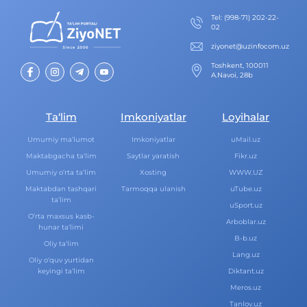
Теl
:
(998-71) 202-22-
02
ziyonet@uzinfocom.uz
Toshkent, 100011
A.Navoi, 28b
Ta‘lim
Imkoniyatlar
Loyihalar
Umumiy ma‘lumot
Imkoniyatlar
uMail.uz
Maktabgacha ta‘lim
Saytlar yaratish
Fikr.uz
Umumiy o‘rta ta‘lim
Xosting
WWW.UZ
Maktabdan tashqari
Tarmoqqa ulanish
uTube.uz
ta‘lim
uSport.uz
O‘rta maxsus kasb-
Arboblar.uz
hunar ta‘limi
B-b.uz
Oliy ta‘lim
Lang.uz
Oliy o‘quv yurtidan
keyingi ta‘lim
Diktant.uz
Meros.uz
Tanlov.uz