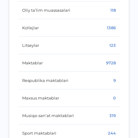
Oliy ta’lim muassasalari
118
Kollejlar
1386
Litseylar
123
Maktablar
9728
Respublika maktablari
9
Maxsus maktablar
0
Musiqa-san’at maktablari
319
Sport maktablari
244