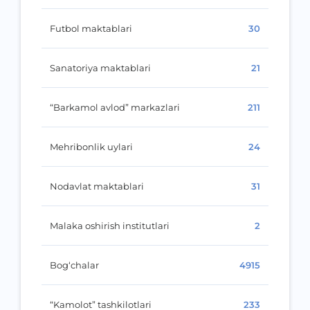
Futbol maktablari
30
Sanatoriya maktablari
21
“Barkamol avlod” markazlari
211
Mehribonlik uylari
24
Nodavlat maktablari
31
Malaka oshirish institutlari
2
Bog‘chalar
4915
“Kamolot” tashkilotlari
233