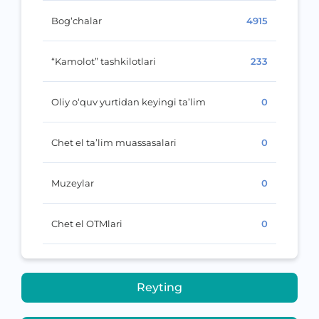
Bog‘chalar
4915
“Kamolot” tashkilotlari
233
Oliy o‘quv yurtidan keyingi ta’lim
0
Chet el ta’lim muassasalari
0
Muzeylar
0
Chet el OTMlari
0
Reyting