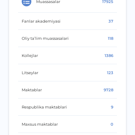
Muassasalar
17925
Fanlar akademiyasi
37
Oliy ta’lim muassasalari
118
Kollejlar
1386
Litseylar
123
Maktablar
9728
Respublika maktablari
9
Maxsus maktablar
0