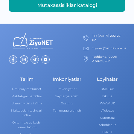
Mutaxassisliklar katalogi
Теl
:
(998-71) 202-22-
02
ziyonet@uzinfocom.uz
Toshkent, 100011
A.Navoi, 28b
Ta‘lim
Imkoniyatlar
Loyihalar
Umumiy ma‘lumot
Imkoniyatlar
uMail.uz
Maktabgacha ta‘lim
Saytlar yaratish
Fikr.uz
Umumiy o‘rta ta‘lim
Xosting
WWW.UZ
Maktabdan tashqari
Tarmoqqa ulanish
uTube.uz
ta‘lim
uSport.uz
O‘rta maxsus kasb-
Arboblar.uz
hunar ta‘limi
B-b.uz