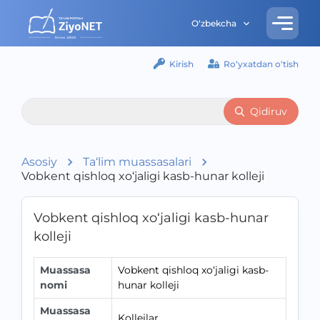
O‘zbekcha
Kirish
Ro‘yxatdan o‘tish
Qidiruv
Asosiy
Ta‘lim muassasalari
Vobkent qishloq xo‘jaligi kasb-hunar kolleji
Vobkent qishloq xo‘jaligi kasb-hunar
kolleji
Muassasa
Vobkent qishloq xo‘jaligi kasb-
nomi
hunar kolleji
Muassasa
Kollejlar