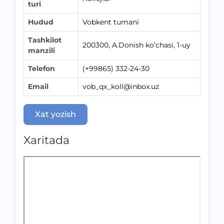
turi
Hudud
Vobkent tumani
Tashkilot
200300, A.Donish ko‘chasi, 1-uy
manzili
Telefon
(+99865) 332-24-30
Email
vob_qx_koll@inbox.uz
Xat yozish
Xaritada