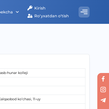
Kirish
bekcha
Ro‘yxatdan o‘tish
kasb-hunar kolleji
alqaobod ko‘chasi, 11-uy