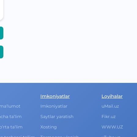
Imkoniyatlar
Loyihalar
ma‘lumot
Imkoniyatlar
uMail.uz
cha ta‘lim
Saytlar yaratish
Fikr.uz
rta ta‘lim
Xosting
WWW.UZ