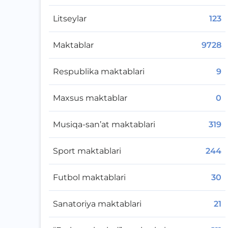
Litseylar
123
Maktablar
9728
Respublika maktablari
9
Maxsus maktablar
0
Musiqa-san’at maktablari
319
Sport maktablari
244
Futbol maktablari
30
Sanatoriya maktablari
21