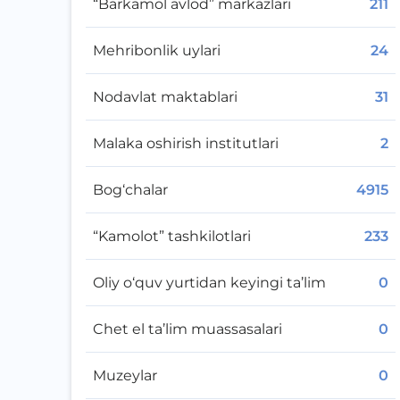
“Barkamol avlod” markazlari
211
Mehribonlik uylari
24
Nodavlat maktablari
31
Malaka oshirish institutlari
2
Bog‘chalar
4915
“Kamolot” tashkilotlari
233
Oliy o‘quv yurtidan keyingi ta’lim
0
Chet el ta’lim muassasalari
0
Muzeylar
0