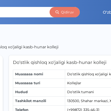
O‘z
Qidiruv
hloq xo‘jaligi kasb-hunar kolleji
Do‘stlik qishloq xo‘jaligi kasb-hunar kolleji
Muassasa nomi
Do‘stlik qishloq xo‘jaligi 
Muassasa turi
Kollejlar
Hudud
Do‘stlik tumani
Tashkilot manzili
130500, Shahar markazi, X
Telefon
(+99872) 335-46-31