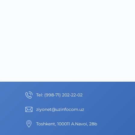
Теl
:
(998-71) 202-22-02
ziyonet@uzinfocom.uz
Toshkent, 100011 A.Navoi, 28b