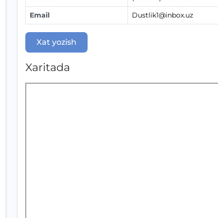
Email
Dustlik1@inbox.uz
Xat yozish
Xaritada