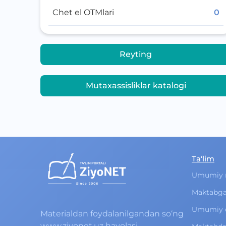
Chet el OTMlari
0
Reyting
Mutaxassisliklar katalogi
Ta‘lim
Umumiy 
Maktabga
Umumiy o‘
Materialdan foydalanilgandan so‘ng
www.ziyonet.uz havolasi