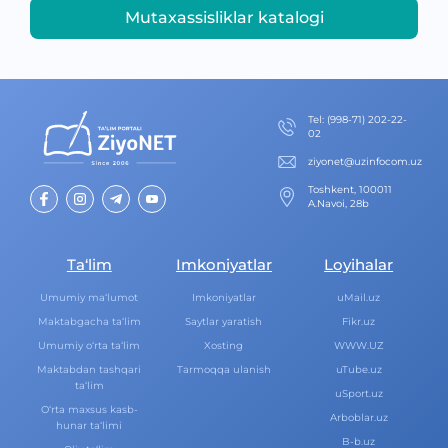
Mutaxassisliklar katalogi
Теl
:
(998-71) 202-22-
02
ziyonet@uzinfocom.uz
Toshkent, 100011
A.Navoi, 28b
Ta‘lim
Imkoniyatlar
Loyihalar
Umumiy ma‘lumot
Imkoniyatlar
uMail.uz
Maktabgacha ta‘lim
Saytlar yaratish
Fikr.uz
Umumiy o‘rta ta‘lim
Xosting
WWW.UZ
Maktabdan tashqari
Tarmoqqa ulanish
uTube.uz
ta‘lim
uSport.uz
O‘rta maxsus kasb-
Arboblar.uz
hunar ta‘limi
B-b.uz