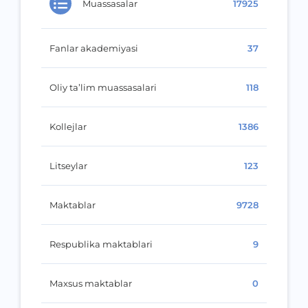
Muassasalar
17925
Fanlar akademiyasi
37
Oliy ta’lim muassasalari
118
Kollejlar
1386
Litseylar
123
Maktablar
9728
Respublika maktablari
9
Maxsus maktablar
0