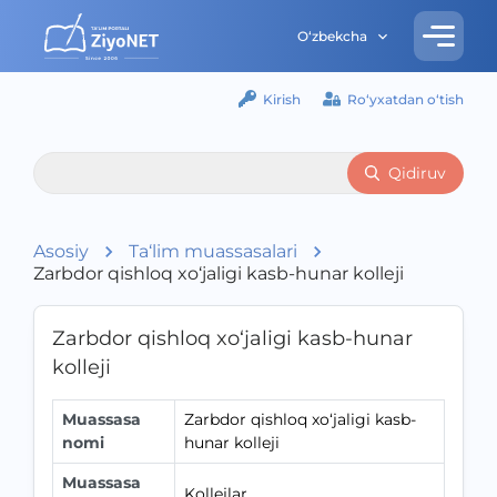
O‘zbekcha
Kirish
Ro‘yxatdan o‘tish
Qidiruv
Asosiy
Ta‘lim muassasalari
Zarbdor qishloq xo‘jaligi kasb-hunar kolleji
Zarbdor qishloq xo‘jaligi kasb-hunar
kolleji
Muassasa
Zarbdor qishloq xo‘jaligi kasb-
nomi
hunar kolleji
Muassasa
Kollejlar