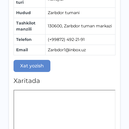
turi
Hudud
Zarbdor tumani
Tashkilot
130600, Zarbdor tuman markazi
manzili
Telefon
(+99872) 492-21-91
Email
Zarbdor1@inbox.uz
Xat yozish
Xaritada