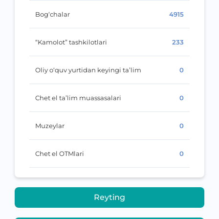
Bog‘chalar
4915
“Kamolot” tashkilotlari
233
Oliy o‘quv yurtidan keyingi ta’lim
0
Chet el ta’lim muassasalari
0
Muzeylar
0
Chet el OTMlari
0
Reyting