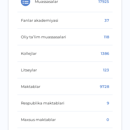
Muassasalar
17925
Fanlar akademiyasi
37
Oliy ta’lim muassasalari
118
Kollejlar
1386
Litseylar
123
Maktablar
9728
Respublika maktablari
9
Maxsus maktablar
0