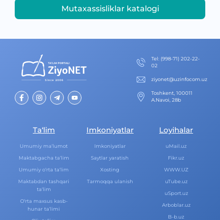
Mutaxassisliklar katalogi
Теl
:
(998-71) 202-22-
02
ziyonet@uzinfocom.uz
Toshkent, 100011
A.Navoi, 28b
Ta‘lim
Imkoniyatlar
Loyihalar
Umumiy ma‘lumot
Imkoniyatlar
uMail.uz
Maktabgacha ta‘lim
Saytlar yaratish
Fikr.uz
Umumiy o‘rta ta‘lim
Xosting
WWW.UZ
Maktabdan tashqari
Tarmoqqa ulanish
uTube.uz
ta‘lim
uSport.uz
O‘rta maxsus kasb-
Arboblar.uz
hunar ta‘limi
B-b.uz