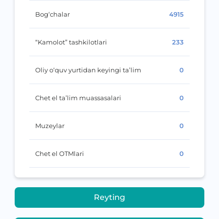
Bog‘chalar
4915
“Kamolot” tashkilotlari
233
Oliy o‘quv yurtidan keyingi ta’lim
0
Chet el ta’lim muassasalari
0
Muzeylar
0
Chet el OTMlari
0
Reyting