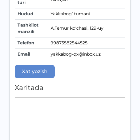
turi
Hudud
Yakkabog‘ tumani
Tashkilot
A.Temur ko‘chasi, 129-uy
manzili
Telefon
99875582544525
Email
yakkabog-qx@inbox.uz
Xat yozish
Xaritada