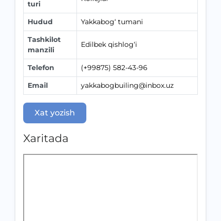
turi
Hudud
Yakkabog‘ tumani
Tashkilot
Edilbek qishlog‘i
manzili
Telefon
(+99875) 582-43-96
Email
yakkabogbuiling@inbox.uz
Xat yozish
Xaritada