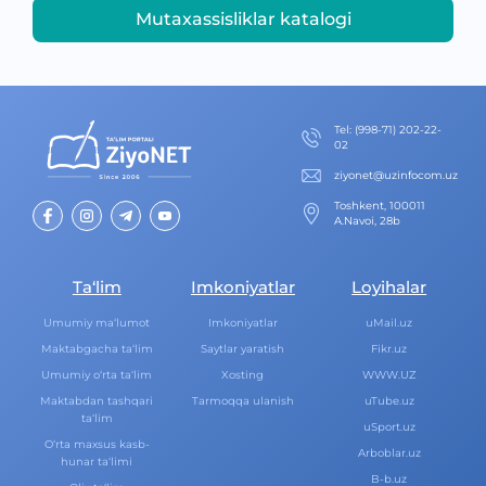
Mutaxassisliklar katalogi
Теl
:
(998-71) 202-22-
02
ziyonet@uzinfocom.uz
Toshkent, 100011
A.Navoi, 28b
Ta‘lim
Imkoniyatlar
Loyihalar
Umumiy ma‘lumot
Imkoniyatlar
uMail.uz
Maktabgacha ta‘lim
Saytlar yaratish
Fikr.uz
Umumiy o‘rta ta‘lim
Xosting
WWW.UZ
Maktabdan tashqari
Tarmoqqa ulanish
uTube.uz
ta‘lim
uSport.uz
O‘rta maxsus kasb-
Arboblar.uz
hunar ta‘limi
B-b.uz