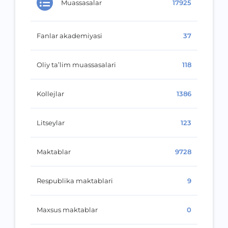
Muassasalar
17925
Fanlar akademiyasi
37
Oliy ta’lim muassasalari
118
Kollejlar
1386
Litseylar
123
Maktablar
9728
Respublika maktablari
9
Maxsus maktablar
0