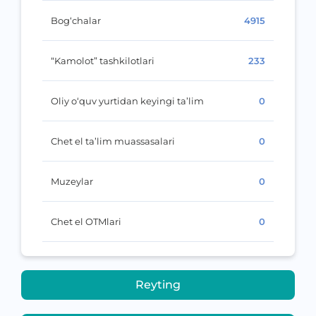
Bog‘chalar
4915
“Kamolot” tashkilotlari
233
Oliy o‘quv yurtidan keyingi ta’lim
0
Chet el ta’lim muassasalari
0
Muzeylar
0
Chet el OTMlari
0
Reyting