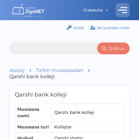
O‘zbekcha
Kirish
Ro‘yxatdan o‘tish
Qidiruv
Asosiy
Ta‘lim muassasalari
Qarshi bank kolleji
Qarshi bank kolleji
Muassasa
Qarshi bank kolleji
nomi
Muassasa turi
Kollejlar
Hudud
Qarshi shahri