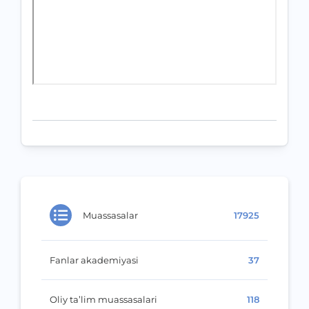
Muassasalar
17925
Fanlar akademiyasi
37
Oliy ta’lim muassasalari
118