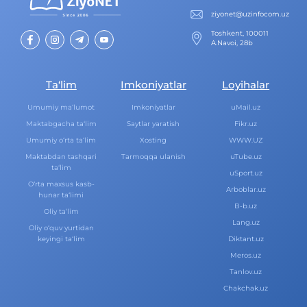
ziyonet@uzinfocom.uz
Toshkent, 100011
A.Navoi, 28b
Ta‘lim
Imkoniyatlar
Loyihalar
Umumiy ma‘lumot
Imkoniyatlar
uMail.uz
Maktabgacha ta‘lim
Saytlar yaratish
Fikr.uz
Umumiy o‘rta ta‘lim
Xosting
WWW.UZ
Maktabdan tashqari
Tarmoqqa ulanish
uTube.uz
ta‘lim
uSport.uz
O‘rta maxsus kasb-
Arboblar.uz
hunar ta‘limi
B-b.uz
Oliy ta‘lim
Lang.uz
Oliy o‘quv yurtidan
keyingi ta‘lim
Diktant.uz
Meros.uz
Tanlov.uz
Chakchak.uz