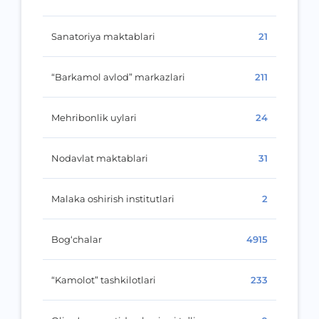
Sanatoriya maktablari
21
“Barkamol avlod” markazlari
211
Mehribonlik uylari
24
Nodavlat maktablari
31
Malaka oshirish institutlari
2
Bog‘chalar
4915
“Kamolot” tashkilotlari
233