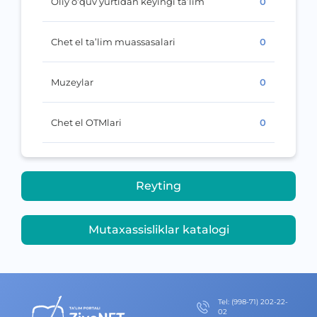
Oliy o‘quv yurtidan keyingi ta’lim
0
Chet el ta’lim muassasalari
0
Muzeylar
0
Chet el OTMlari
0
Reyting
Mutaxassisliklar katalogi
Теl
:
(998-71) 202-22-
02