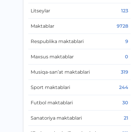
Litseylar
123
Maktablar
9728
Respublika maktablari
9
Maxsus maktablar
0
Musiqa-san’at maktablari
319
Sport maktablari
244
Futbol maktablari
30
Sanatoriya maktablari
21