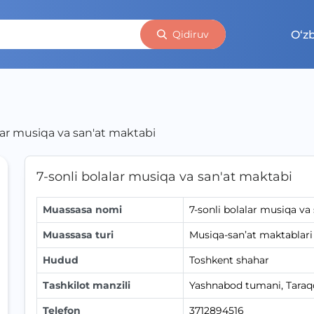
O‘z
Qidiruv
alar musiqa va san'at maktabi
7-sonli bolalar musiqa va san'at maktabi
Muassasa nomi
7-sonli bolalar musiqa va
Muassasa turi
Musiqa-san’at maktablari
Hudud
Toshkent shahar
Tashkilot manzili
Yashnabod tumani, Taraqqi
Telefon
3712894516