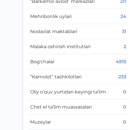
“Barkamol avlod” markazlari
211
Mehribonlik uylari
24
Nodavlat maktablari
31
Malaka oshirish institutlari
2
Bog‘chalar
4915
“Kamolot” tashkilotlari
233
Oliy o‘quv yurtidan keyingi ta’lim
0
Chet el ta’lim muassasalari
0
Muzeylar
0