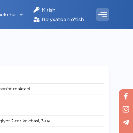
Kirish
bekcha
Ro‘yxatdan o‘tish
 san'at maktabi
yot 2-tor ko'chasi, 3-uy