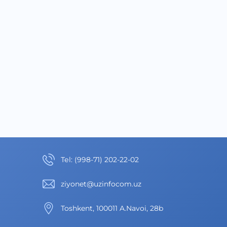
Теl
:
(998-71) 202-22-02
ziyonet@uzinfocom.uz
Toshkent, 100011 A.Navoi, 28b