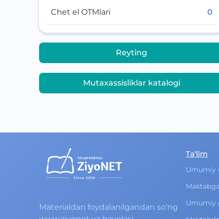
Chet el OTMlari
0
Reyting
Mutaxassisliklar katalogi
Ta‘lim
Umumiy 
Maktabga
Umumiy o‘
Materialdan foydalanilgandan so‘ng
www.ziyonet.uz havolasi