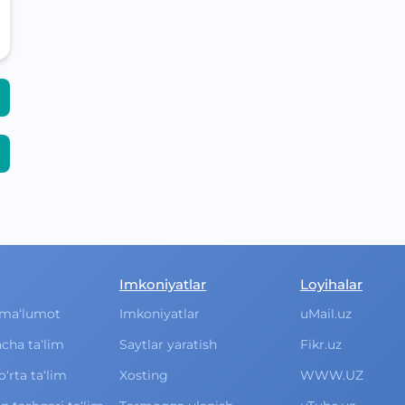
Imkoniyatlar
Loyihalar
ma‘lumot
Imkoniyatlar
uMail.uz
cha ta‘lim
Saytlar yaratish
Fikr.uz
rta ta‘lim
Xosting
WWW.UZ