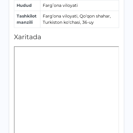
Hudud
Fargʻona viloyati
Tashkilot
Farg‘ona viloyati, Qo‘qon shahar,
manzili
Turkiston ko‘chasi, 36-uy
Xaritada