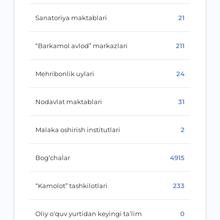
Sanatoriya maktablari
21
“Barkamol avlod” markazlari
211
Mehribonlik uylari
24
Nodavlat maktablari
31
Malaka oshirish institutlari
2
Bog‘chalar
4915
“Kamolot” tashkilotlari
233
Oliy o‘quv yurtidan keyingi ta’lim
0