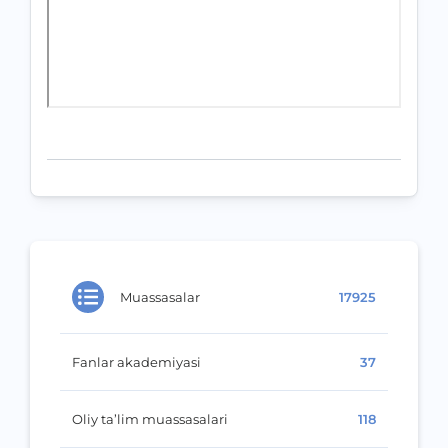
Muassasalar
17925
Fanlar akademiyasi
37
Oliy ta’lim muassasalari
118