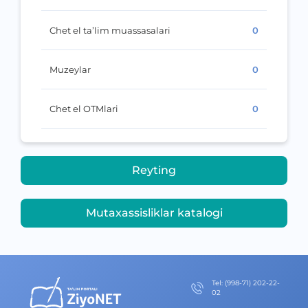
Chet el ta’lim muassasalari
0
Muzeylar
0
Chet el OTMlari
0
Reyting
Mutaxassisliklar katalogi
Теl
:
(998-71) 202-22-
02