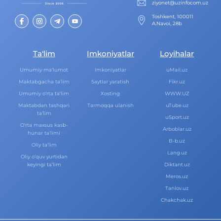
ziyonet@uzinfocom.uz
Toshkent, 100011
A.Navoi, 28b
Ta‘lim
Imkoniyatlar
Loyihalar
Umumiy ma‘lumot
Imkoniyatlar
uMail.uz
Maktabgacha ta‘lim
Saytlar yaratish
Fikr.uz
Umumiy o‘rta ta‘lim
Xosting
WWW.UZ
Maktabdan tashqari
Tarmoqqa ulanish
uTube.uz
ta‘lim
uSport.uz
O‘rta maxsus kasb-
Arboblar.uz
hunar ta‘limi
B-b.uz
Oliy ta‘lim
Lang.uz
Oliy o‘quv yurtidan
keyingi ta‘lim
Diktant.uz
Meros.uz
Tanlov.uz
Chakchak.uz