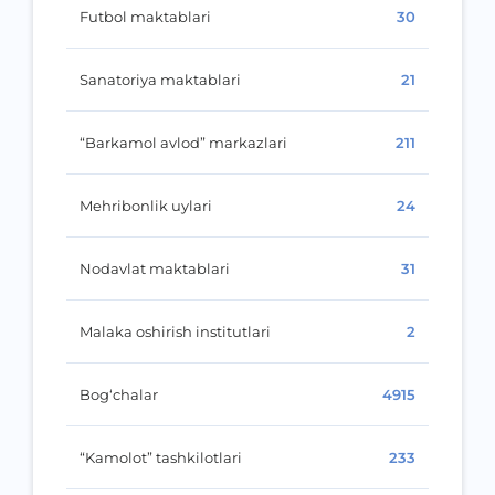
Futbol maktablari
30
Sanatoriya maktablari
21
“Barkamol avlod” markazlari
211
Mehribonlik uylari
24
Nodavlat maktablari
31
Malaka oshirish institutlari
2
Bog‘chalar
4915
“Kamolot” tashkilotlari
233