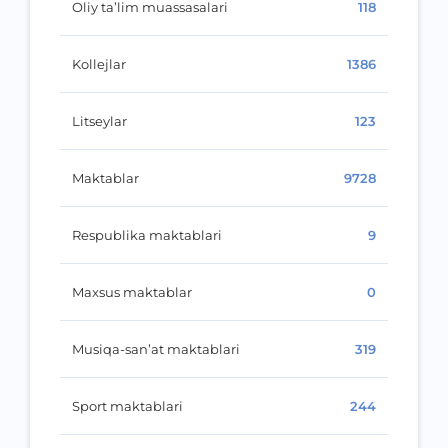
Oliy ta’lim muassasalari
118
Kollejlar
1386
Litseylar
123
Maktablar
9728
Respublika maktablari
9
Maxsus maktablar
0
Musiqa-san’at maktablari
319
Sport maktablari
244