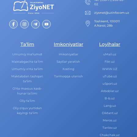
02
ziyonet@uzinfocom.uz
Toshkent, 100011
A.Navoi, 28b
Ta‘lim
Imkoniyatlar
Loyihalar
Umumiy ma‘lumot
Imkoniyatlar
uMail.uz
Maktabgacha ta‘lim
Saytlar yaratish
Fikr.uz
Umumiy o‘rta ta‘lim
Xosting
WWW.UZ
Maktabdan tashqari
Tarmoqqa ulanish
uTube.uz
ta‘lim
uSport.uz
O‘rta maxsus kasb-
Arboblar.uz
hunar ta‘limi
B-b.uz
Oliy ta‘lim
Lang.uz
Oliy o‘quv yurtidan
keyingi ta‘lim
Diktant.uz
Meros.uz
Tanlov.uz
Chakchak.uz