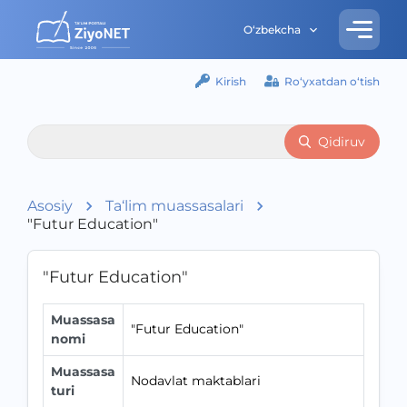
O‘zbekcha
Kirish
Ro‘yxatdan o‘tish
Qidiruv
Asosiy
Ta‘lim muassasalari
"Futur Education"
"Futur Education"
Muassasa
"Futur Education"
nomi
Muassasa
Nodavlat maktablari
turi