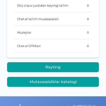
Oliy o‘quv yurtidan keyingi ta’lim
0
Chet el ta’lim muassasalari
0
Muzeylar
0
Chet el OTMlari
0
Reyting
Mutaxassisliklar katalogi
Теl
:
(998-71) 202-22-