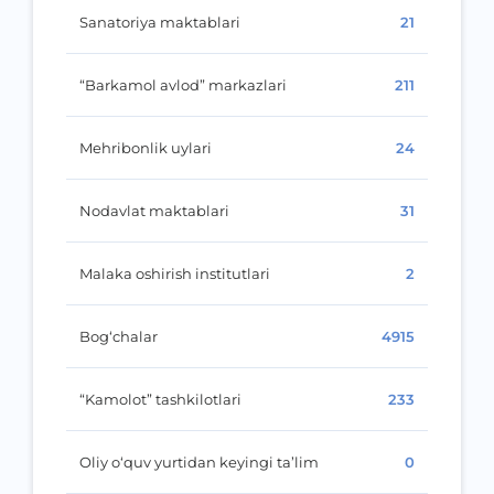
Sanatoriya maktablari
21
“Barkamol avlod” markazlari
211
Mehribonlik uylari
24
Nodavlat maktablari
31
Malaka oshirish institutlari
2
Bog‘chalar
4915
“Kamolot” tashkilotlari
233
Oliy o‘quv yurtidan keyingi ta’lim
0