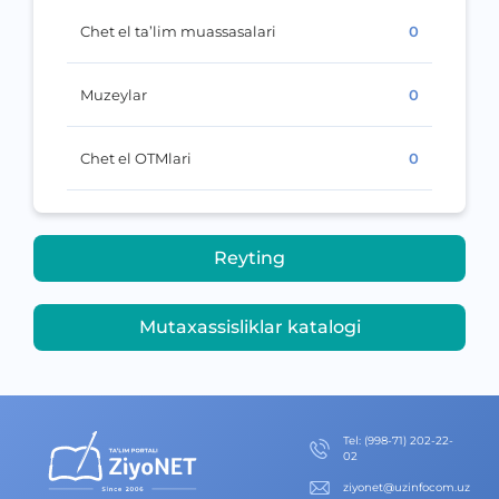
Chet el ta’lim muassasalari
0
Muzeylar
0
Chet el OTMlari
0
Reyting
Mutaxassisliklar katalogi
Теl
:
(998-71) 202-22-
02
ziyonet@uzinfocom.uz