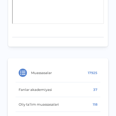
Muassasalar
17925
Fanlar akademiyasi
37
Oliy ta’lim muassasalari
118