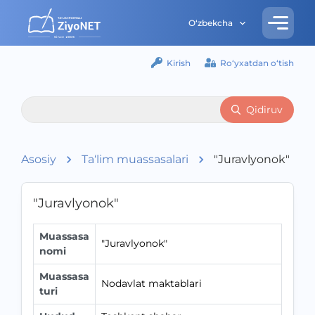
O‘zbekcha
Kirish
Ro‘yxatdan o‘tish
Qidiruv
Asosiy
Ta‘lim muassasalari
"Juravlyonok"
"Juravlyonok"
Muassasa
"Juravlyonok"
nomi
Muassasa
Nodavlat maktablari
turi