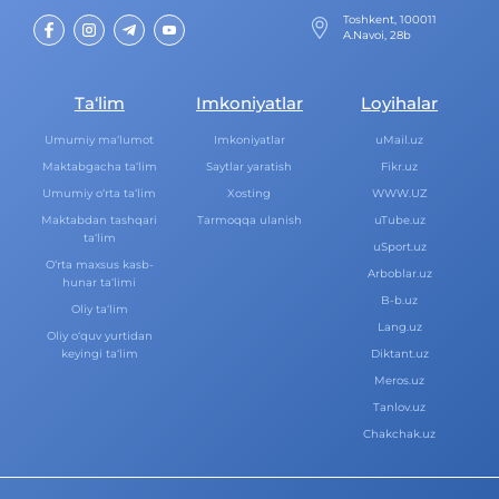
Toshkent, 100011
A.Navoi, 28b
Ta‘lim
Imkoniyatlar
Loyihalar
Umumiy ma‘lumot
Imkoniyatlar
uMail.uz
Maktabgacha ta‘lim
Saytlar yaratish
Fikr.uz
Umumiy o‘rta ta‘lim
Xosting
WWW.UZ
Maktabdan tashqari
Tarmoqqa ulanish
uTube.uz
ta‘lim
uSport.uz
O‘rta maxsus kasb-
Arboblar.uz
hunar ta‘limi
B-b.uz
Oliy ta‘lim
Lang.uz
Oliy o‘quv yurtidan
keyingi ta‘lim
Diktant.uz
Meros.uz
Tanlov.uz
Chakchak.uz