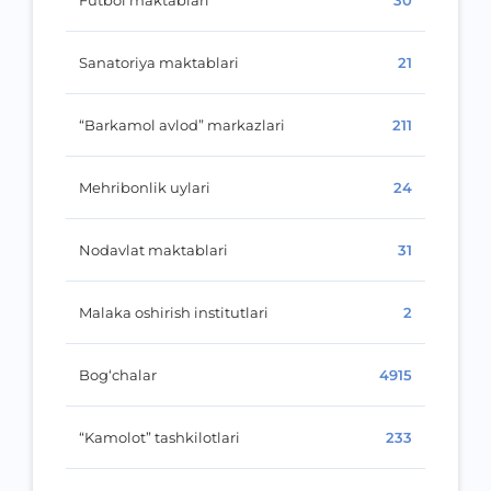
Futbol maktablari
30
Sanatoriya maktablari
21
“Barkamol avlod” markazlari
211
Mehribonlik uylari
24
Nodavlat maktablari
31
Malaka oshirish institutlari
2
Bog‘chalar
4915
“Kamolot” tashkilotlari
233