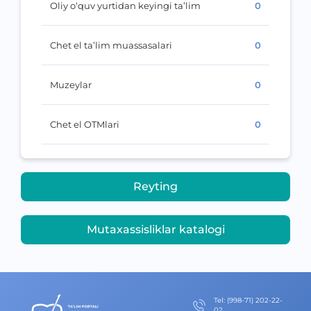
Oliy o‘quv yurtidan keyingi ta’lim
0
Chet el ta’lim muassasalari
0
Muzeylar
0
Chet el OTMlari
0
Reyting
Mutaxassisliklar katalogi
Теl
:
(998-71) 202-22-
02