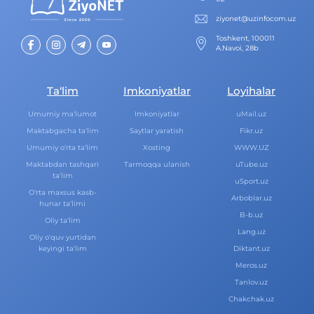
ziyonet@uzinfocom.uz
Toshkent, 100011
A.Navoi, 28b
Ta‘lim
Imkoniyatlar
Loyihalar
Umumiy ma‘lumot
Imkoniyatlar
uMail.uz
Maktabgacha ta‘lim
Saytlar yaratish
Fikr.uz
Umumiy o‘rta ta‘lim
Xosting
WWW.UZ
Maktabdan tashqari
Tarmoqqa ulanish
uTube.uz
ta‘lim
uSport.uz
O‘rta maxsus kasb-
Arboblar.uz
hunar ta‘limi
B-b.uz
Oliy ta‘lim
Lang.uz
Oliy o‘quv yurtidan
keyingi ta‘lim
Diktant.uz
Meros.uz
Tanlov.uz
Chakchak.uz