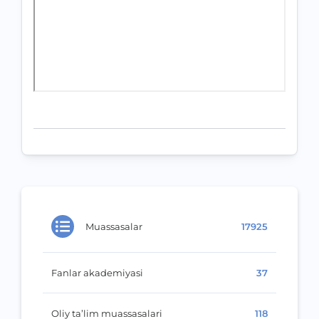
Muassasalar
17925
Fanlar akademiyasi
37
Oliy ta’lim muassasalari
118