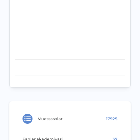
Muassasalar
17925
Fanlar akademiyasi
37