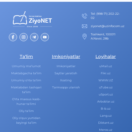
Теl
:
(998-71) 202-22-
02
ziyonet@uzinfocom.uz
Toshkent, 100011
A.Navoi, 28b
Ta‘lim
Imkoniyatlar
Loyihalar
Umumiy ma‘lumot
Imkoniyatlar
uMail.uz
Maktabgacha ta‘lim
Saytlar yaratish
Fikr.uz
Umumiy o‘rta ta‘lim
Xosting
WWW.UZ
Maktabdan tashqari
Tarmoqqa ulanish
uTube.uz
ta‘lim
uSport.uz
O‘rta maxsus kasb-
Arboblar.uz
hunar ta‘limi
B-b.uz
Oliy ta‘lim
Lang.uz
Oliy o‘quv yurtidan
keyingi ta‘lim
Diktant.uz
Meros.uz