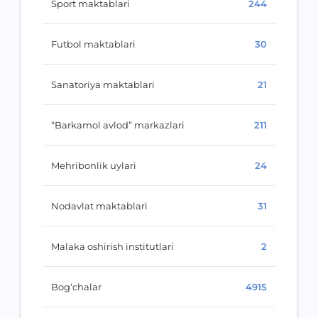
Sport maktablari
244
Futbol maktablari
30
Sanatoriya maktablari
21
“Barkamol avlod” markazlari
211
Mehribonlik uylari
24
Nodavlat maktablari
31
Malaka oshirish institutlari
2
Bog‘chalar
4915