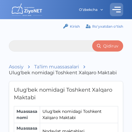
O‘zbekcha
Kirish
Ro‘yxatdan o‘tish
Qidiruv
Asosiy
Ta‘lim muassasalari
Ulug'bek nomidagi Toshkent Xalqaro Maktabi
Ulug'bek nomidagi Toshkent Xalqaro
Maktabi
Muassasa
Ulug'bek nomidagi Toshkent
nomi
Xalqaro Maktabi
Muassasa
Nodavlat maktablari