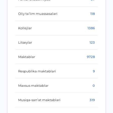
Oliy ta’lim muassasalari
118
Kollejlar
1386
Litseylar
123
Maktablar
9728
Respublika maktablari
9
Maxsus maktablar
0
Musiqa-san’at maktablari
319