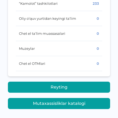
“Kamolot” tashkilotlari
233
Oliy o‘quv yurtidan keyingi ta’lim
0
Chet el ta’lim muassasalari
0
Muzeylar
0
Chet el OTMlari
0
Reyting
Mutaxassisliklar katalogi