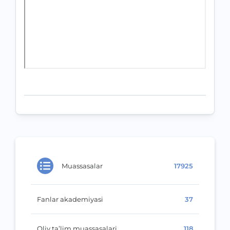
Muassasalar
17925
Fanlar akademiyasi
37
Oliy ta’lim muassasalari
118