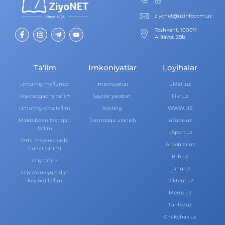
02
ziyonet@uzinfocom.uz
Toshkent, 100011
A.Navoi, 28b
Ta‘lim
Imkoniyatlar
Loyihalar
Umumiy ma‘lumot
Imkoniyatlar
uMail.uz
Maktabgacha ta‘lim
Saytlar yaratish
Fikr.uz
Umumiy o‘rta ta‘lim
Xosting
WWW.UZ
Maktabdan tashqari
Tarmoqqa ulanish
uTube.uz
ta‘lim
uSport.uz
O‘rta maxsus kasb-
Arboblar.uz
hunar ta‘limi
B-b.uz
Oliy ta‘lim
Lang.uz
Oliy o‘quv yurtidan
keyingi ta‘lim
Diktant.uz
Meros.uz
Tanlov.uz
Chakchak.uz