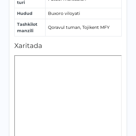
turi
Hudud
Buxoro viloyati
Tashkilot
Qoravul tuman, Tojikent MFY
manzili
Xaritada