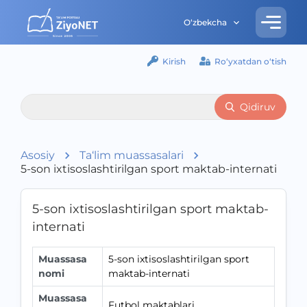
O‘zbekcha
Kirish
Ro‘yxatdan o‘tish
Qidiruv
Asosiy
Ta‘lim muassasalari
5-son ixtisoslashtirilgan sport maktab-internati
5-son ixtisoslashtirilgan sport maktab-
internati
Muassasa
5-son ixtisoslashtirilgan sport
nomi
maktab-internati
Muassasa
Futbol maktablari