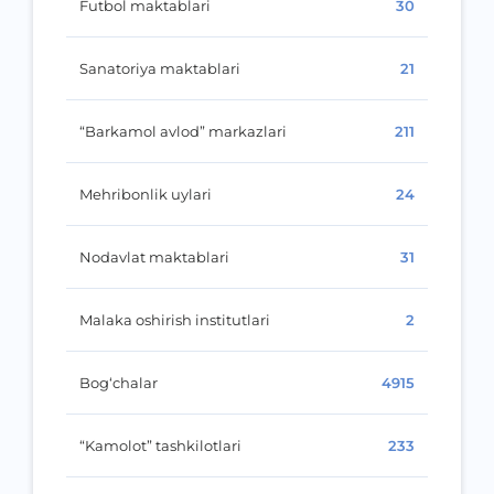
Futbol maktablari
30
Sanatoriya maktablari
21
“Barkamol avlod” markazlari
211
Mehribonlik uylari
24
Nodavlat maktablari
31
Malaka oshirish institutlari
2
Bog‘chalar
4915
“Kamolot” tashkilotlari
233