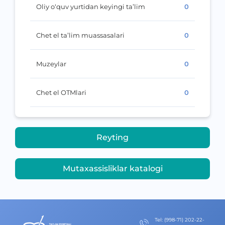
Oliy o‘quv yurtidan keyingi ta’lim
0
Chet el ta’lim muassasalari
0
Muzeylar
0
Chet el OTMlari
0
Reyting
Mutaxassisliklar katalogi
Теl
:
(998-71) 202-22-