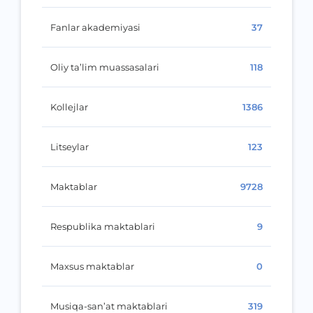
Fanlar akademiyasi
37
Oliy ta’lim muassasalari
118
Kollejlar
1386
Litseylar
123
Maktablar
9728
Respublika maktablari
9
Maxsus maktablar
0
Musiqa-san’at maktablari
319