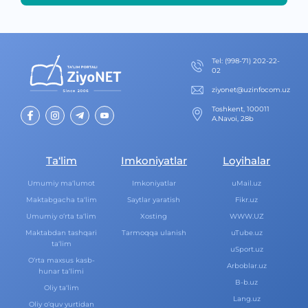
Теl
:
(998-71) 202-22-
02
ziyonet@uzinfocom.uz
Toshkent, 100011
A.Navoi, 28b
Ta‘lim
Imkoniyatlar
Loyihalar
Umumiy ma‘lumot
Imkoniyatlar
uMail.uz
Maktabgacha ta‘lim
Saytlar yaratish
Fikr.uz
Umumiy o‘rta ta‘lim
Xosting
WWW.UZ
Maktabdan tashqari
Tarmoqqa ulanish
uTube.uz
ta‘lim
uSport.uz
O‘rta maxsus kasb-
Arboblar.uz
hunar ta‘limi
B-b.uz
Oliy ta‘lim
Lang.uz
Oliy o‘quv yurtidan