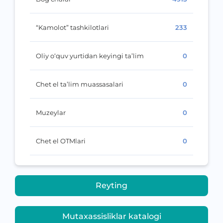
“Kamolot” tashkilotlari
233
Oliy o‘quv yurtidan keyingi ta’lim
0
Chet el ta’lim muassasalari
0
Muzeylar
0
Chet el OTMlari
0
Reyting
Mutaxassisliklar katalogi