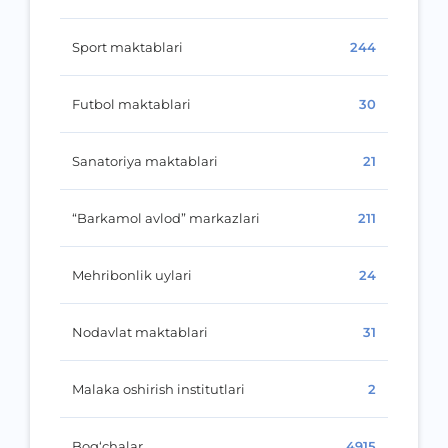
Sport maktablari
244
Futbol maktablari
30
Sanatoriya maktablari
21
“Barkamol avlod” markazlari
211
Mehribonlik uylari
24
Nodavlat maktablari
31
Malaka oshirish institutlari
2
Bog‘chalar
4915