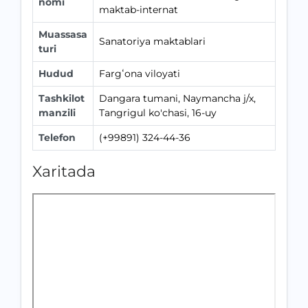
nomi
maktab-internat
Muassasa
Sanatoriya maktablari
turi
Hudud
Fargʻona viloyati
Tashkilot
Dangara tumani, Naymancha j/x,
manzili
Tangrigul ko'chasi, 16-uy
Telefon
(+99891) 324-44-36
Xaritada