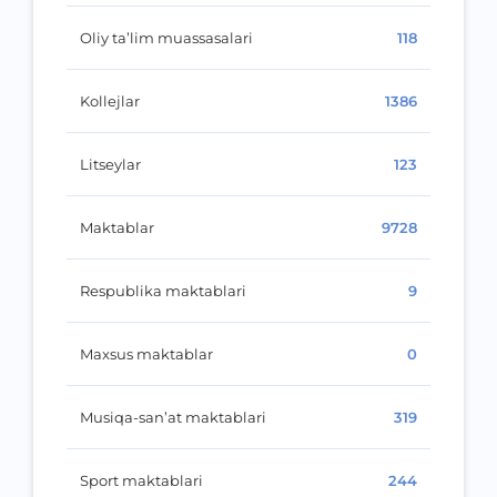
Oliy ta’lim muassasalari
118
Kollejlar
1386
Litseylar
123
Maktablar
9728
Respublika maktablari
9
Maxsus maktablar
0
Musiqa-san’at maktablari
319
Sport maktablari
244