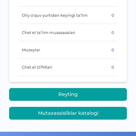
Oliy o‘quv yurtidan keyingi ta’lim
0
Chet el ta’lim muassasalari
0
Muzeylar
0
Chet el OTMlari
0
Reyting
Mutaxassisliklar katalogi