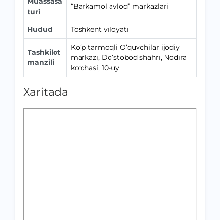
Muassasa
“Barkamol avlod” markazlari
turi
Hudud
Toshkent viloyati
Ko‘p tarmoqli O‘quvchilar ijodiy
Tashkilot
markazi, Do‘stobod shahri, Nodira
manzili
ko‘chasi, 10-uy
Xaritada