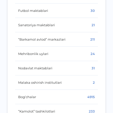
Futbol maktablari
30
Sanatoriya maktablari
21
“Barkamol avlod” markazlari
211
Mehribonlik uylari
24
Nodavlat maktablari
31
Malaka oshirish institutlari
2
Bog‘chalar
4915
“Kamolot” tashkilotlari
233