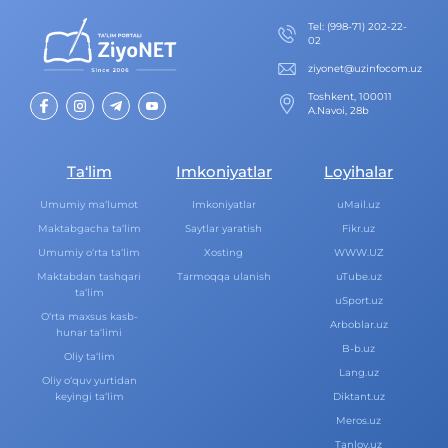
Теl
:
(998-71) 202-22-
02
ziyonet@uzinfocom.uz
Toshkent, 100011
A.Navoi, 28b
Ta‘lim
Imkoniyatlar
Loyihalar
Umumiy ma‘lumot
Imkoniyatlar
uMail.uz
Maktabgacha ta‘lim
Saytlar yaratish
Fikr.uz
Umumiy o‘rta ta‘lim
Xosting
WWW.UZ
Maktabdan tashqari
Tarmoqqa ulanish
uTube.uz
ta‘lim
uSport.uz
O‘rta maxsus kasb-
Arboblar.uz
hunar ta‘limi
B-b.uz
Oliy ta‘lim
Lang.uz
Oliy o‘quv yurtidan
keyingi ta‘lim
Diktant.uz
Meros.uz
Tanlov.uz