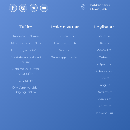
Toshkent, 100011
A.Navoi, 28b
Ta‘lim
Imkoniyatlar
Loyihalar
Umumiy ma‘lumot
Imkoniyatlar
uMail.uz
Maktabgacha ta‘lim
Saytlar yaratish
Fikr.uz
Umumiy o‘rta ta‘lim
Xosting
WWW.UZ
Maktabdan tashqari
Tarmoqqa ulanish
uTube.uz
ta‘lim
uSport.uz
O‘rta maxsus kasb-
Arboblar.uz
hunar ta‘limi
B-b.uz
Oliy ta‘lim
Lang.uz
Oliy o‘quv yurtidan
keyingi ta‘lim
Diktant.uz
Meros.uz
Tanlov.uz
Chakchak.uz