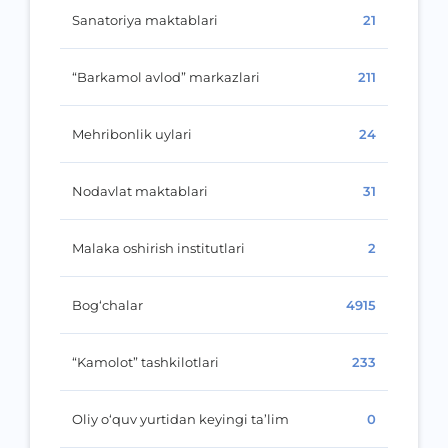
Sanatoriya maktablari
21
“Barkamol avlod” markazlari
211
Mehribonlik uylari
24
Nodavlat maktablari
31
Malaka oshirish institutlari
2
Bog‘chalar
4915
“Kamolot” tashkilotlari
233
Oliy o‘quv yurtidan keyingi ta’lim
0