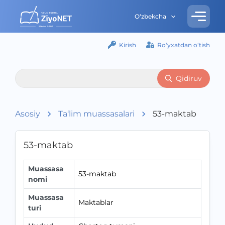
O‘zbekcha
Kirish
Ro‘yxatdan o‘tish
Qidiruv
Asosiy
Ta‘lim muassasalari
53-maktab
53-maktab
Muassasa
53-maktab
nomi
Muassasa
Maktablar
turi