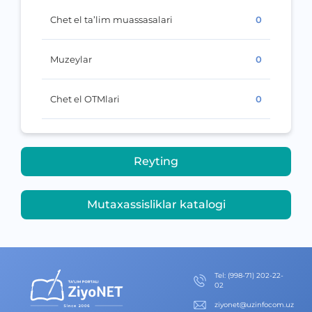
Chet el ta’lim muassasalari
0
Muzeylar
0
Chet el OTMlari
0
Reyting
Mutaxassisliklar katalogi
Теl
:
(998-71) 202-22-
02
ziyonet@uzinfocom.uz