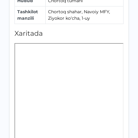
Hudud
Chortoq tumani
Tashkilot
Chortoq shahar, Navoiy MFY,
manzili
Ziyokor ko‘cha, 1-uy
Xaritada