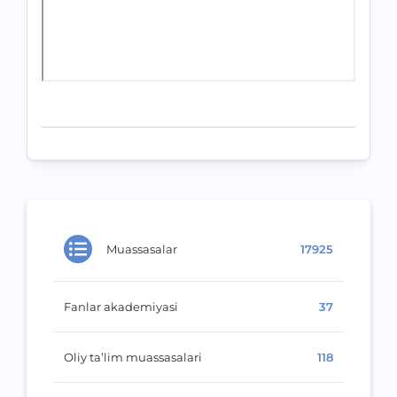
Muassasalar
17925
Fanlar akademiyasi
37
Oliy ta’lim muassasalari
118